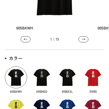
005BKWH
005B
1
19
カラー
005BKWH
005BKGD
005BKSL
010RD