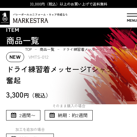
33,000円（税込）以上のお買い上げで送料無料
バレーボールユニフォーム・ウェア作成なら
MENU
ITEM
商品一覧
TOP
商品一覧
ドライ練習着メッセージTシャツ_012奮起
VMTS-012
NEW
ドライ練習着メッセージTシャツ_012
奮起
3,300
円（税込）
そのまま購入の場合
2週間〜
納期：約2週間
加工を追加の場合