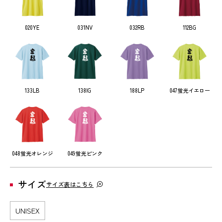
020YE
031NV
032RB
112BG
133LB
138IG
188LP
047蛍光イエロー
048蛍光オレンジ
049蛍光ピンク
サイズ
サイズ表はこちら
UNISEX