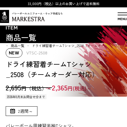
33,000円（税込）以上のお買い上げで送料無料
バレーボールユニフォーム・ウェア作成なら
MENU
ITEM
商品一覧
OP
商品一覧
ドライ練習着チームTシャツ_2508（チームオーダー対応）
VTSC-2508
NEW
ドライ練習着チームTシャツ
_2508（チームオーダー対応）
2,695
2,365
円（税込）～
円(税込)～
2026年8月末お問合せ分まで
2週間～
バレーボール用練習半袖Tシャツ。