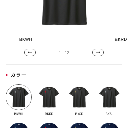
BKWH
BKRD
1
12
カラー
BKWH
BKRD
BKGD
BKSL