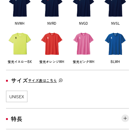
NVWH
NVRD
NVGD
NVSL
蛍光イエローBK
蛍光オレンジWH
蛍光ピンクWH
BLWH
サイズ
サイズ表はこちら
UNISEX
特長